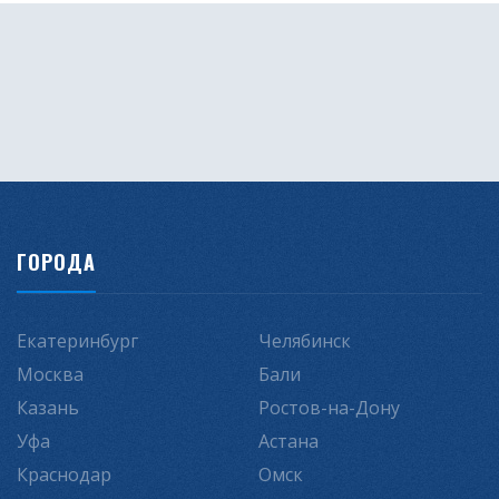
ГОРОДА
Екатеринбург
Челябинск
Москва
Бали
Казань
Ростов-на-Дону
Уфа
Астана
Краснодар
Омск