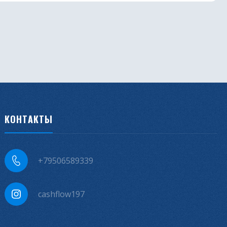
КОНТАКТЫ
+79506589339
cashflow197