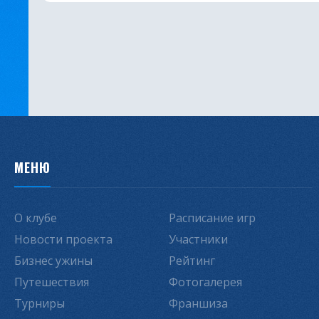
МЕНЮ
О клубе
Расписание игр
Новости проекта
Участники
Бизнес ужины
Рейтинг
Путешествия
Фотогалерея
Турниры
Франшиза