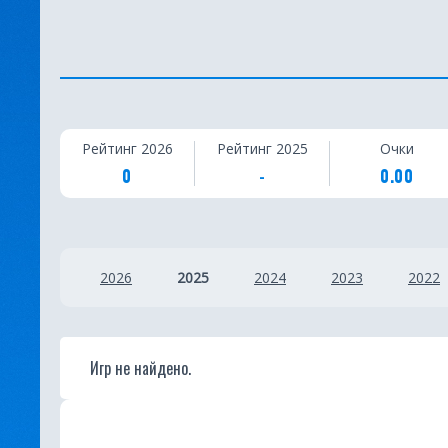
С
Рейтинг 2026
Рейтинг 2025
Очки
т
0
-
0.00
а
т
2026
2025
2024
2023
2022
и
с
т
Игр не найдено.
и
к