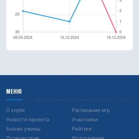
МЕНЮ
О клубе
Расписание игр
Новости проекта
Участники
Бизнес ужины
Рейтинг
Путешествия
Фотогалерея