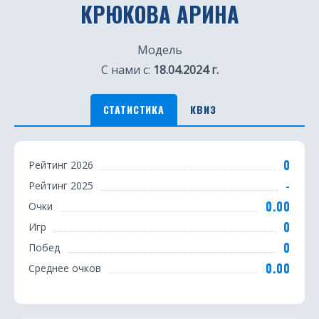
КРЮКОВА АРИНА
Модель
С нами с:
18.04.2024 г.
СТАТИСТИКА
КВИЗ
С
0
Рейтинг 2026
т
-
Рейтинг 2025
а
0.00
Очки
т
0
Игр
0
Побед
и
0.00
Среднее очков
с
т