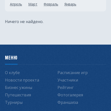
Апрель
Март
Февраль
Январь
Ничего не найдено.
МЕНЮ
О клубе
Расписание игр
Новости проекта
Участники
Бизнес ужины
Рейтинг
Путешествия
Фотогалерея
Турниры
Франшиза