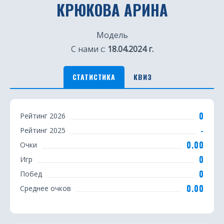
КРЮКОВА АРИНА
Модель
С нами с:
18.04.2024 г.
СТАТИСТИКА
КВИЗ
С
0
Рейтинг 2026
т
-
Рейтинг 2025
а
0.00
Очки
т
0
Игр
0
Побед
и
0.00
Среднее очков
с
т