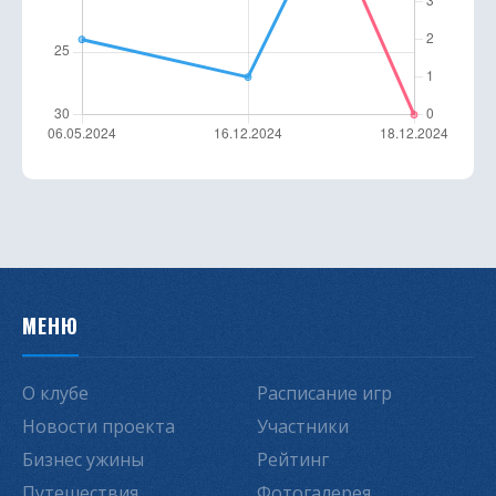
МЕНЮ
О клубе
Расписание игр
Новости проекта
Участники
Бизнес ужины
Рейтинг
Путешествия
Фотогалерея