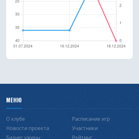
МЕНЮ
О клубе
Расписание игр
Новости проекта
Участники
Бизнес ужины
Рейтинг