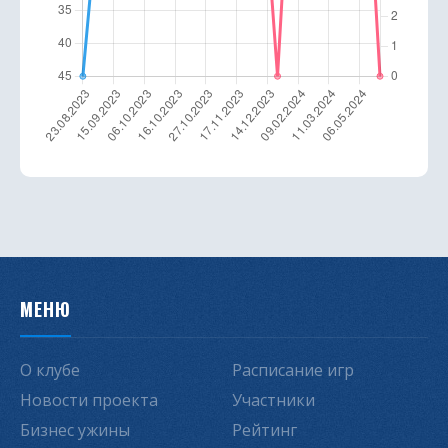
МЕНЮ
О клубе
Расписание игр
Новости проекта
Участники
Бизнес ужины
Рейтинг