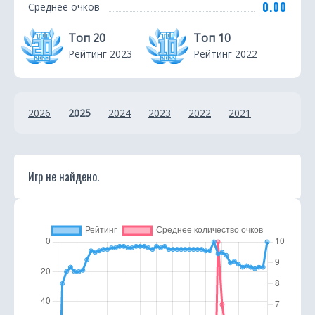
0.00
Среднее очков
с
Топ 20
Топ 10
т
Рейтинг 2023
Рейтинг 2022
и
к
2026
2025
2024
2023
2022
2021
а
Игр не найдено.