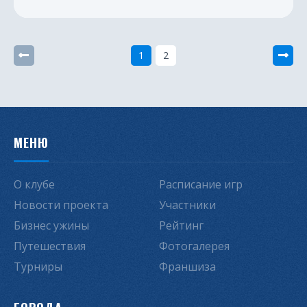
1
2
МЕНЮ
О клубе
Расписание игр
Новости проекта
Участники
Бизнес ужины
Рейтинг
Путешествия
Фотогалерея
Турниры
Франшиза